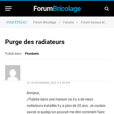
Forum
Bricolage
»
»
VOUS ÊTES ICI :
Forum Bricolage
Forums
Forum travaux et rénovation
Purge des radiateurs
Publié dans :
Plomberie
LE
18 NOVEMBRE 2022 À 4:50 PM
Bonjour,
J’habite dans une maison où il y a de vieux
radiateurs installés il y a plus de 20 ans. Je voulais
savoir si quelqu’un pouvait me dire comment faire