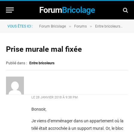
Forum
Bricolage
»
»
»
VOUS ÊTES ICI :
Forum Bricolage
Forums
Entre bricoleurs
Pri
Prise murale mal fixée
Publié dans :
Entre bricoleurs
LE
28 JANVIER 2018 À 9:38 PM
Bonsoir,
Je viens d’emménager dans un appartement où la
télé était accrochée à un support mural. Or, le bloc