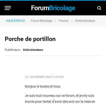
Forum
Bricolage
»
»
»
VOUS ÊTES ICI :
Forum Bricolage
Forums
Entre bricoleurs
Por
Porche de portillon
Publié dans :
Entre bricoleurs
LE
1 NOVEMBRE 2020 À 9:22 PM
Bonjour à toutes et tous,
Je suis tout nouveau sur ce forum, et je m’y suis
inscris pour tenter d’avoir des avis sur la mise en