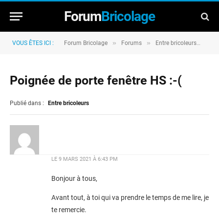
Forum
Bricolage
»
»
»
VOUS ÊTES ICI :
Forum Bricolage
Forums
Entre bricoleurs
Poi
Poignée de porte fenêtre HS :-(
Publié dans :
Entre bricoleurs
LE
9 MARS 2021 À 6:43 PM
Bonjour à tous,
Avant tout, à toi qui va prendre le temps de me lire, je
te remercie.