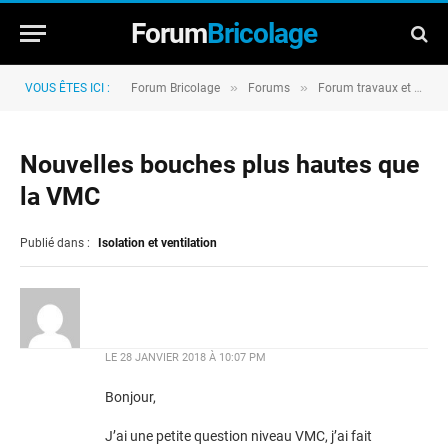
Forum
Bricolage
»
»
VOUS ÊTES ICI :
Forum Bricolage
Forums
Forum travaux et rénovation
Nouvelles bouches plus hautes que
la VMC
Publié dans :
Isolation et ventilation
LE
28 JANVIER 2018 À 10:07 PM
Bonjour,
J’ai une petite question niveau VMC, j’ai fait