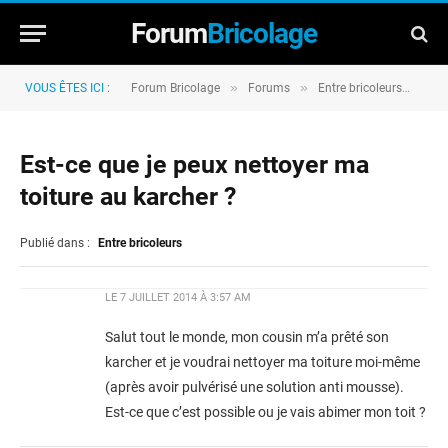
Forum
Bricolage
»
»
»
VOUS ÊTES ICI :
Forum Bricolage
Forums
Entre bricoleurs
Est
Est-ce que je peux nettoyer ma
toiture au karcher ?
Publié dans :
Entre bricoleurs
LE
7 JUILLET 2014 À 3:57 AM
Salut tout le monde, mon cousin m’a prêté son
karcher et je voudrai nettoyer ma toiture moi-même
(après avoir pulvérisé une solution anti mousse).
Est-ce que c’est possible ou je vais abimer mon toit ?