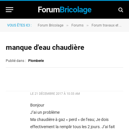
Forum
Bricolage
»
»
VOUS ÊTES ICI :
Forum Bricolage
Forums
Forum travaux et rénovation
manque d'eau chaudière
Publié dans :
Plomberie
LE
21 DÉCEMBRE 2017 À 10:33 AM
Bonjour
J’ai un problème
Ma chaudière à gaz « perd » de l’eau; Je dois
effectivement la remplir tous les 2 jours. J’ai fait