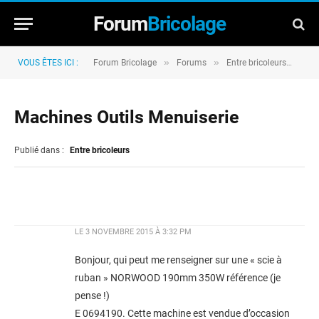
Forum
Bricolage
»
»
»
VOUS ÊTES ICI :
Forum Bricolage
Forums
Entre bricoleurs
Mac
Machines Outils Menuiserie
Publié dans :
Entre bricoleurs
LE
3 NOVEMBRE 2015 À 3:32 PM
Bonjour, qui peut me renseigner sur une « scie à
ruban » NORWOOD 190mm 350W référence (je
pense !)
E 0694190. Cette machine est vendue d’occasion