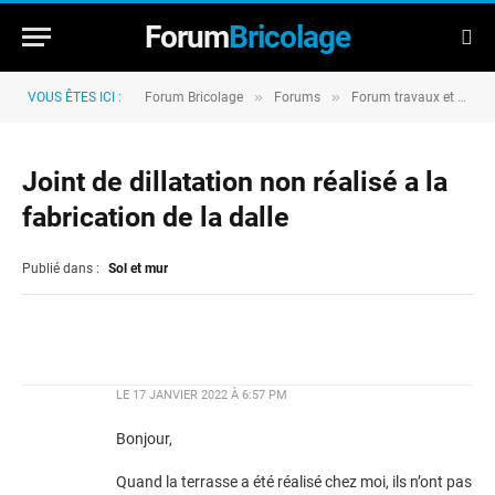
Forum
Bricolage
»
»
VOUS ÊTES ICI :
Forum Bricolage
Forums
Forum travaux et rénovation
Joint de dillatation non réalisé a la
fabrication de la dalle
Publié dans :
Sol et mur
LE
17 JANVIER 2022 À 6:57 PM
Bonjour,
Quand la terrasse a été réalisé chez moi, ils n’ont pas