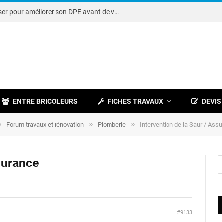
Note DPE : petits travaux à réaliser pour améliorer son DPE avant de vendre
ENTRE BRICOLEURS
FICHES TRAVAUX
DEVIS
»
»
»
Forum travaux et rénovation
Plomberie
Intervention de la Saur / Ass
ssurance
#9133
M