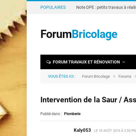
POPULAIRES
Forum
Bricolage
FORUM TRAVAUX ET RÉNOVATION
»
VOUS ÊTES ICI :
Forum Bricolage
Forums
Intervention de la Saur / A
Publié dans :
Plomberie
Kaly053
LE
18 AOÛT 2016 À 2:55 P