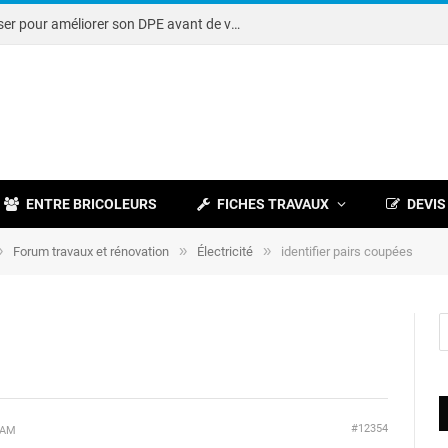
Note DPE : petits travaux à réaliser pour améliorer son DPE avant de vendre
ENTRE BRICOLEURS
FICHES TRAVAUX
DEVIS
»
»
»
Forum travaux et rénovation
Électricité
identifier pairs coupées
#12354
 AM