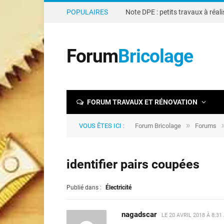
POPULAIRES
Forum
Bricolage
FORUM TRAVAUX ET RÉNOVATION
»
VOUS ÊTES ICI :
Forum Bricolage
Forums
identifier pairs coupées
Publié dans :
Électricité
nagadscar
LE
20 AVRIL 2018 À 8:31