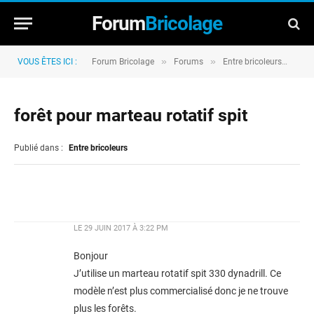
Forum
Bricolage
»
»
»
VOUS ÊTES ICI :
Forum Bricolage
Forums
Entre bricoleurs
for
forêt pour marteau rotatif spit
Publié dans :
Entre bricoleurs
LE
29 JUIN 2017 À 3:22 PM
Bonjour
J’utilise un marteau rotatif spit 330 dynadrill. Ce
modèle n’est plus commercialisé donc je ne trouve
plus les forêts.