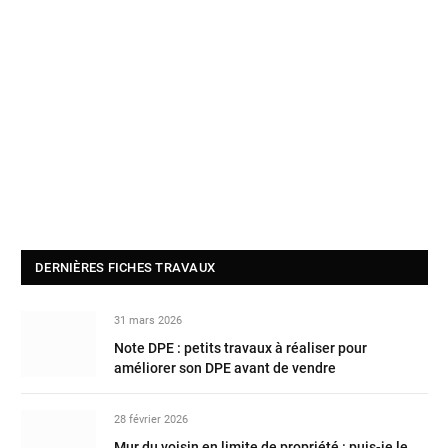
DERNIÈRES FICHES TRAVAUX
31 mars 2026
Note DPE : petits travaux à réaliser pour
améliorer son DPE avant de vendre
28 février 2026
Mur du voisin en limite de propriété : puis-je le