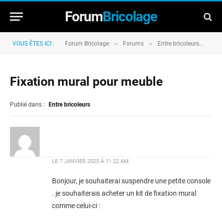
Forum
Bricolage
»
»
»
VOUS ÊTES ICI :
Forum Bricolage
Forums
Entre bricoleurs
Fix
Fixation mural pour meuble
Publié dans :
Entre bricoleurs
LE
7 JANVIER 2025 À 11:22 AM
Bonjour, je souhaiterai suspendre une petite console
. je souhaiterais acheter un kit de fixation mural
comme celui-ci :