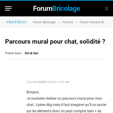
Forum
Bricolage
»
»
VOUS ÊTES ICI :
Forum Bricolage
Forums
Forum travaux et rénovation
Parcours mural pour chat, solidité ?
Publié dans :
Sol et mur
LE
3 NOVEMBRE 2016 À 11:27 AM
Bonjour,
Je souhaite réaliser un parcours mural pour mon
chat , il pèse 4kg mais il faut imaginer qu’il va sauter
sur les éléments donc on peut compter bien + de