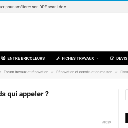
Note DPE : petits travaux à réaliser pour améliorer son DPE avant de vendre
ENTRE BRICOLEURS
FICHES TRAVAUX
DEVIS
»
»
»
Forum travaux et rénovation
Rénovation et construction maison
Fiss
ds qui appeler ?
#8329