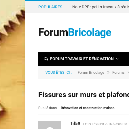
POPULAIRES
Forum
Bricolage
FORUM TRAVAUX ET RÉNOVATION
»
VOUS ÊTES ICI :
Forum Bricolage
Forums
Fissures sur murs et plafon
Publié dans :
Rénovation et construction maison
Tif59
LE
29 FÉVRIER 2016 À 3:08 PM