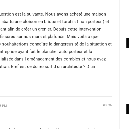
uestion est la suivante. Nous avons acheté une maison
abattu une cloison en brique et torchis ( non porteur ) et
ant afin de créer un grenier. Depuis cette intervention
issures sur nos murs et plafonds. Mais voilà à quel
s souhaiterions connaître la dangereusité de la situation et
entreprise ayant fait le plancher auto porteur et la
cialisée dans l aménagement des combles et nous avez
ation. Bref est ce du ressort d un architecte ? D un
#8336
08 PM