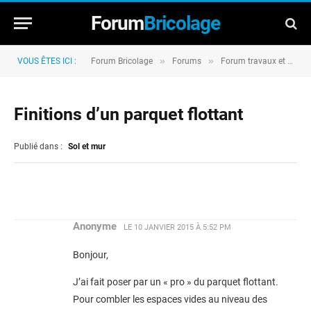
Forum
Bricolage
»
»
VOUS ÊTES ICI :
Forum Bricolage
Forums
Forum travaux et rénovation
Finitions d’un parquet flottant
Publié dans :
Sol et mur
Anonyme
LE
10 JANVIER 2015 À 5:52 PM
Bonjour,
J’ai fait poser par un « pro » du parquet flottant.
Pour combler les espaces vides au niveau des