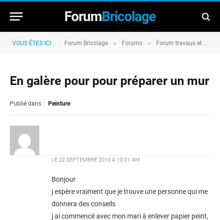
Forum
Bricolage
»
»
VOUS ÊTES ICI :
Forum Bricolage
Forums
Forum travaux et rénovation
En galère pour pour préparer un mur
Publié dans :
Peinture
LE
22 SEPTEMBRE 2015 À 10:01 AM
Bonjour
j espère vraiment que je trouve une personne qui me
donnera des conseils
j ai commencé avec mon mari à enlever papier peint,