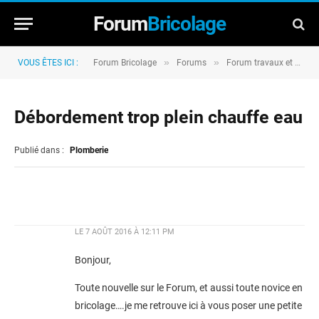
Forum
Bricolage
»
»
VOUS ÊTES ICI :
Forum Bricolage
Forums
Forum travaux et rénovation
Débordement trop plein chauffe eau
Publié dans :
Plomberie
LE
7 AOÛT 2016 À 12:11 PM
Bonjour,
Toute nouvelle sur le Forum, et aussi toute novice en
bricolage….je me retrouve ici à vous poser une petite