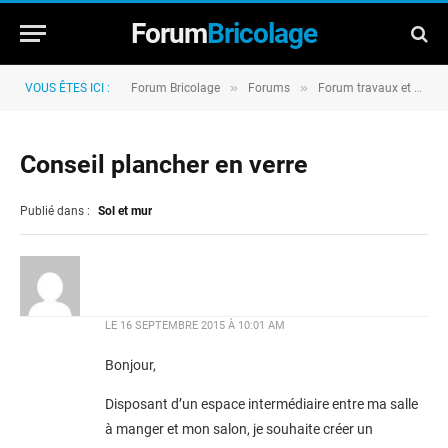
Forum
Bricolage
»
»
VOUS ÊTES ICI :
Forum Bricolage
Forums
Forum travaux et rénovation
Conseil plancher en verre
Publié dans :
Sol et mur
LE
16 SEPTEMBRE 2015 À 10:01 AM
Bonjour,
Disposant d’un espace intermédiaire entre ma salle
à manger et mon salon, je souhaite créer un