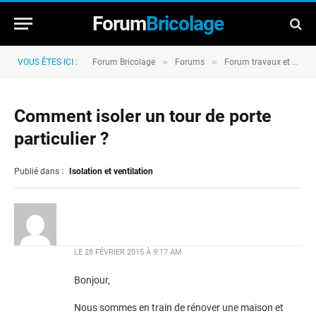
Forum
Bricolage
»
»
VOUS ÊTES ICI :
Forum Bricolage
Forums
Forum travaux et rénovation
Comment isoler un tour de porte
particulier ?
Publié dans :
Isolation et ventilation
LE
28 FÉVRIER 2015 À 9:17 AM
Bonjour,
Nous sommes en train de rénover une maison et