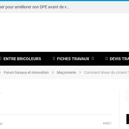
Note DPE : petits travaux à réaliser pour améliorer son DPE avant de vendre
ENTRE BRICOLEURS
FICHES TRAVAUX
DEVIS TR
»
»
»
Forum travaux et rénovation
Maçonnerie
Comment doser du ciment 
?
#4821
PM