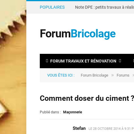
POPULAIRES
Forum
Bricolage
FORUM TRAVAUX ET RÉNOVATION
»
VOUS ÊTES ICI :
Forum Bricolage
Forums
Comment doser du ciment 
Publié dans :
Maçonnerie
Stefan
LE
28 OCTOBRE 2014 À 9:31 