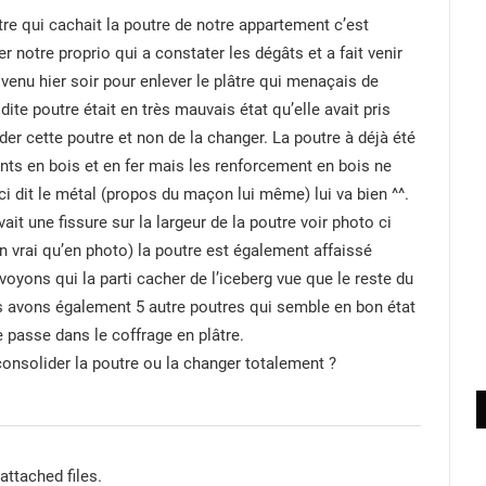
âtre qui cachait la poutre de notre appartement c’est
 notre proprio qui a constater les dégâts et a fait venir
enu hier soir pour enlever le plâtre qui menaçais de
dite poutre était en très mauvais état qu’elle avait pris
ider cette poutre et non de la changer. La poutre à déjà été
ts en bois et en fer mais les renforcement en bois ne
ci dit le métal (propos du maçon lui même) lui va bien ^^.
ait une fissure sur la largeur de la poutre voir photo ci
en vrai qu’en photo) la poutre est également affaissé
 voyons qui la parti cacher de l’iceberg vue que le reste du
us avons également 5 autre poutres qui semble en bon état
e passe dans le coffrage en plâtre.
consolider la poutre ou la changer totalement ?
attached files.