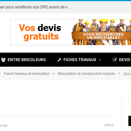
Note DPE : petits travaux à réaliser pour améliorer son DPE avant de vendre
ENTRE BRICOLEURS
FICHES TRAVAUX
DEVIS
»
»
»
Forum travaux et rénovation
Rénovation et construction maison
Appa
#9912
33 PM