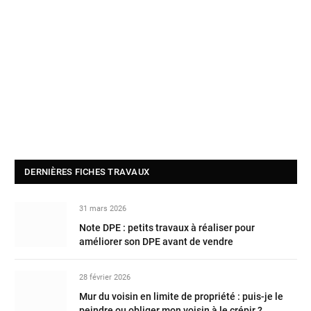
DERNIÈRES FICHES TRAVAUX
31 mars 2026
Note DPE : petits travaux à réaliser pour
améliorer son DPE avant de vendre
28 février 2026
Mur du voisin en limite de propriété : puis-je le
peindre ou obliger mon voisin à le crépir ?