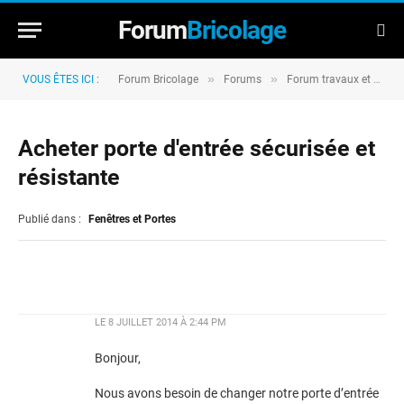
Forum
Bricolage
»
»
VOUS ÊTES ICI :
Forum Bricolage
Forums
Forum travaux et rénovation
Acheter porte d'entrée sécurisée et
résistante
Publié dans :
Fenêtres et Portes
LE
8 JUILLET 2014 À 2:44 PM
Bonjour,
Nous avons besoin de changer notre porte d’entrée