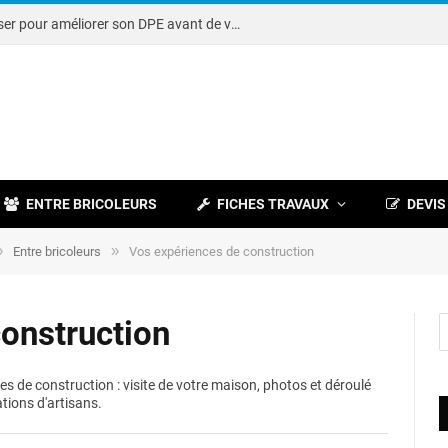
Note DPE : petits travaux à réaliser pour améliorer son DPE avant de vendre
ENTRE BRICOLEURS
FICHES TRAVAUX
DEVIS
»
»
Entre bricoleurs
Vos expériences de construction
onstruction
 de construction : visite de votre maison, photos et déroulé
ions d'artisans.