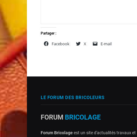
Partager :
Facebook
X
E-mail
LE FORUM DES BRICOLEURS
FORUM
BRICOLAGE
Forum Bricolage
est un site d'actualités travaux et