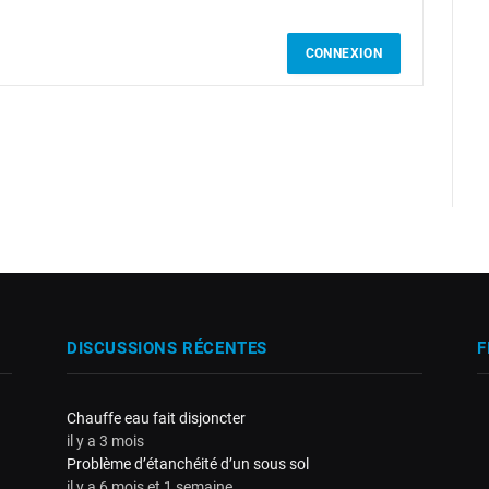
CONNEXION
DISCUSSIONS RÉCENTES
F
Chauffe eau fait disjoncter
il y a 3 mois
Problème d’étanchéité d’un sous sol
il y a 6 mois et 1 semaine