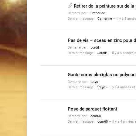
Retirer de la peinture sur de la 
Démarré par :
Catherine
Dernier message :
Catherine
—
il y a 3 anné
Pas de vis – sceau en zinc pour 
Démarré par :
JordiH
Dernier message :
JordiH
—
il y a 4 années 
Garde corps plexiglas ou polycar
Démarré par :
totyo
Dernier message :
totyo
—
il y a 4 années e
Pose de parquet flottant
Démarré par :
dom60
Dernier message :
dom60
—
il y a 4 années