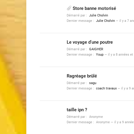
Store banne motorisé
Démarré par :
Julie Cholvin
Dernier message :
Julie Cholvin
—
il y a 7 a
Le voyage d'une poutre
Démarré par :
GAIGHER
Dernier message :
Youp
—
il y a 8 années e
Ragréage brûlé
Démarré par :
sagu
Dernier message :
coach travaux
—
il y a 9
taille ipn ?
Démarré par :
Anonyme
Dernier message :
Anonyme
—
il y a 9 anné