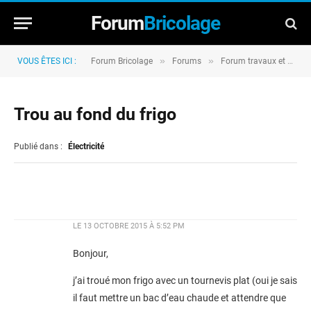
Forum
Bricolage
»
»
VOUS ÊTES ICI :
Forum Bricolage
Forums
Forum travaux et rénovation
Trou au fond du frigo
Publié dans :
Électricité
LE
13 OCTOBRE 2015 À 5:52 PM
Bonjour,
j’ai troué mon frigo avec un tournevis plat (oui je sais
il faut mettre un bac d’eau chaude et attendre que