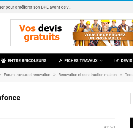
Note DPE : petits travaux à réaliser pour améliorer son DPE avant de vendre
ENTRE BRICOLEURS
FICHES TRAVAUX
DEVIS
»
»
»
Forum travaux et rénovation
Rénovation et construction maison
Terr
nfonce
#11571