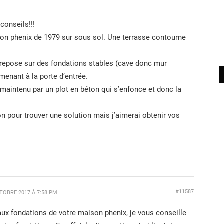
conseils!!!
son phenix de 1979 sur sous sol. Une terrasse contourne
 repose sur des fondations stables (cave donc mur
r menant à la porte d’entrée.
st maintenu par un plot en béton qui s’enfonce et donc la
n pour trouver une solution mais j’aimerai obtenir vos
#11587
TOBRE 2017 À 7:58 PM
aux fondations de votre maison phenix, je vous conseille