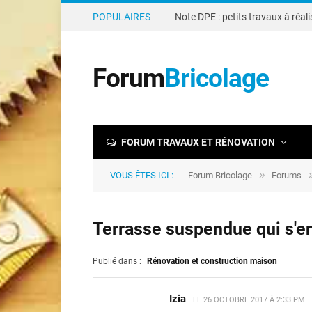
POPULAIRES
Forum
Bricolage
FORUM TRAVAUX ET RÉNOVATION
»
VOUS ÊTES ICI :
Forum Bricolage
Forums
Terrasse suspendue qui s'e
Publié dans :
Rénovation et construction maison
Izia
LE
26 OCTOBRE 2017 À 2:33 PM