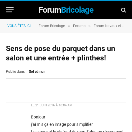
Forum
Bricolage
»
»
VOUS ÊTES ICI :
Forum Bricolage
Forums
Forum travaux et rénovation
Sens de pose du parquet dans un
salon et une entrée + plinthes!
Publié dans :
Sol et mur
LE
21 JUIN 2016 À 10:04 AM
Bonjour!
j’ai mis ça en image pour simplifier
Les murs et le plafond de mon Salon on récemment