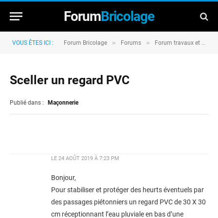
Forum
Bricolage
»
»
VOUS ÊTES ICI :
Forum Bricolage
Forums
Forum travaux et rénovation
Sceller un regard PVC
Publié dans :
Maçonnerie
LE
24 AOÛT 2019 À 7:23 PM
Bonjour,
Pour stabiliser et protéger des heurts éventuels par
des passages piétonniers un regard PVC de 30 X 30
cm réceptionnant l’eau pluviale en bas d’une