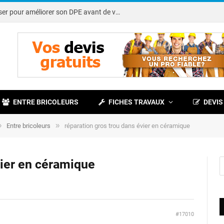
Note DPE : petits travaux à réaliser pour améliorer son DPE avant de vendre
ENTRE BRICOLEURS
FICHES TRAVAUX
DEVIS
»
»
Entre bricoleurs
réparation gros trou dans évier en céramique
vier en céramique
#17010