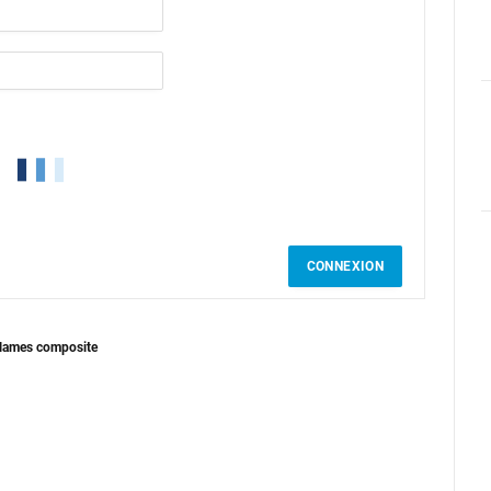
CONNEXION
n lames composite