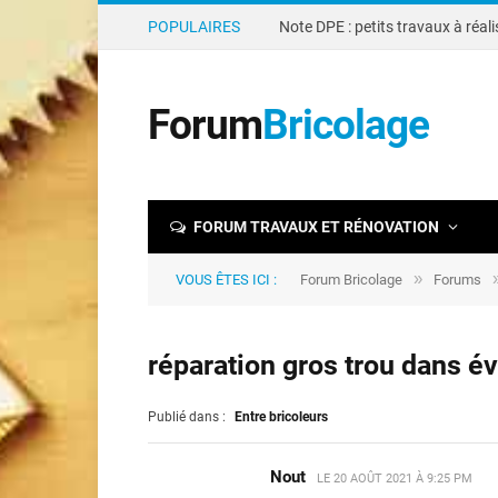
POPULAIRES
Forum
Bricolage
FORUM TRAVAUX ET RÉNOVATION
»
VOUS ÊTES ICI :
Forum Bricolage
Forums
réparation gros trou dans é
Publié dans :
Entre bricoleurs
Nout
LE
20 AOÛT 2021 À 9:25 PM