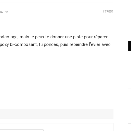
#17051
04 PM
 bricolage, mais je peux te donner une piste pour réparer
e époxy bi-composant, tu ponces, puis repeindre l’évier avec