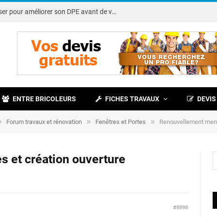
Note DPE : petits travaux à réaliser pour améliorer son DPE avant de vendre
ENTRE BRICOLEURS
FICHES TRAVAUX
DEVIS
»
»
»
Forum travaux et rénovation
Fenêtres et Portes
Renouvellement menui
 et création ouverture
#8898