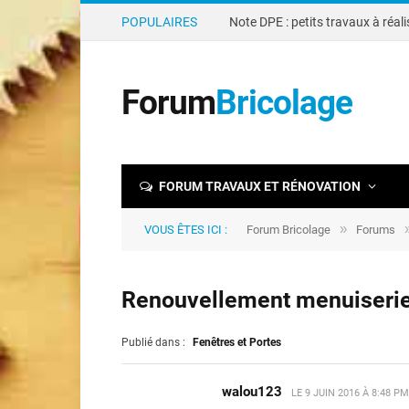
POPULAIRES
Forum
Bricolage
FORUM TRAVAUX ET RÉNOVATION
»
VOUS ÊTES ICI :
Forum Bricolage
Forums
Renouvellement menuiseries
Publié dans :
Fenêtres et Portes
walou123
LE
9 JUIN 2016 À 8:48 PM