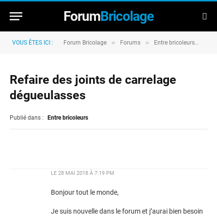
Forum
Bricolage
»
»
»
VOUS ÊTES ICI :
Forum Bricolage
Forums
Entre bricoleurs
Ref
Refaire des joints de carrelage
dégueulasses
Publié dans :
Entre bricoleurs
LE
28 MAI 2018 À 7:19 PM
Bonjour tout le monde,
Je suis nouvelle dans le forum et j’aurai bien besoin