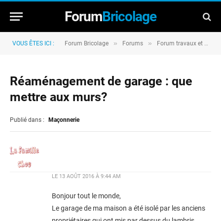
Forum
Bricolage
»
»
VOUS ÊTES ICI :
Forum Bricolage
Forums
Forum travaux et rénovation
Réaménagement de garage : que
mettre aux murs?
Publié dans :
Maçonnerie
LE
13 AOÛT 2016 À 9:44 AM
Bonjour tout le monde,
Le garage de ma maison a été isolé par les anciens
propriétaires qui ont mis par dessus du lambris.