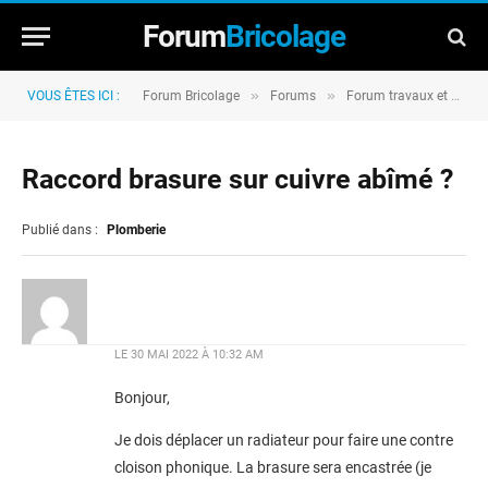
Forum
Bricolage
»
»
VOUS ÊTES ICI :
Forum Bricolage
Forums
Forum travaux et rénovation
Raccord brasure sur cuivre abîmé ?
Publié dans :
Plomberie
LE
30 MAI 2022 À 10:32 AM
Bonjour,
Je dois déplacer un radiateur pour faire une contre
cloison phonique. La brasure sera encastrée (je