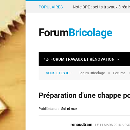
POPULAIRES
Forum
Bricolage
FORUM TRAVAUX ET RÉNOVATION
»
VOUS ÊTES ICI :
Forum Bricolage
Forums
Préparation d'une chappe po
Publié dans :
Sol et mur
renaudtrain
LE
14 MARS 2018 À 2:3