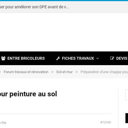
Note DPE : petits travaux à réaliser pour améliorer son DPE avant de vendre
ENTRE BRICOLEURS
FICHES TRAVAUX
DEVIS
»
»
»
Forum travaux et rénovation
Sol et mur
Préparation d'une chappe pour
ur peinture au sol
#12165
0 PM