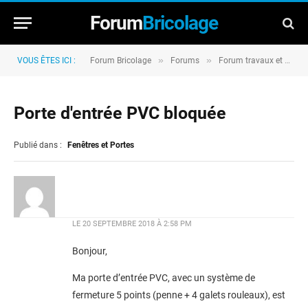
Forum
Bricolage
»
»
VOUS ÊTES ICI :
Forum Bricolage
Forums
Forum travaux et rénovation
Porte d'entrée PVC bloquée
Publié dans :
Fenêtres et Portes
LE
20 SEPTEMBRE 2018 À 2:58 PM
Bonjour,
Ma porte d’entrée PVC, avec un système de
fermeture 5 points (penne + 4 galets rouleaux), est