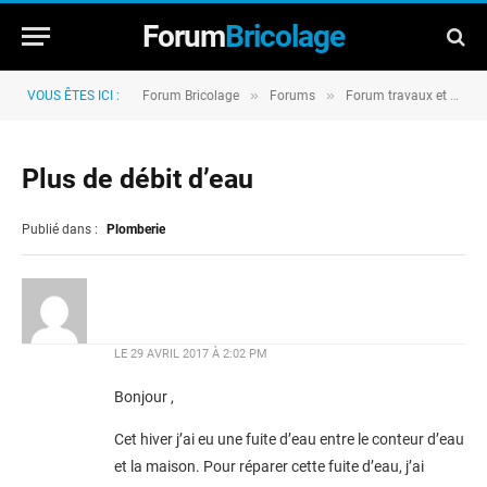
Forum
Bricolage
»
»
VOUS ÊTES ICI :
Forum Bricolage
Forums
Forum travaux et rénovation
Plus de débit d’eau
Publié dans :
Plomberie
LE
29 AVRIL 2017 À 2:02 PM
Bonjour ,
Cet hiver j’ai eu une fuite d’eau entre le conteur d’eau
et la maison. Pour réparer cette fuite d’eau, j’ai