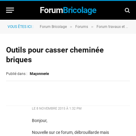
Forum
Bricolage
»
»
VOUS ÊTES ICI :
Forum Bricolage
Forums
Forum travaux et rénovation
Outils pour casser cheminée
briques
Publié dans :
Maçonnerie
LE
8 NOVEMBRE 2015 À 1:32 PM
Bonjour,
Nouvelle sur ce forum, débrouillarde mais