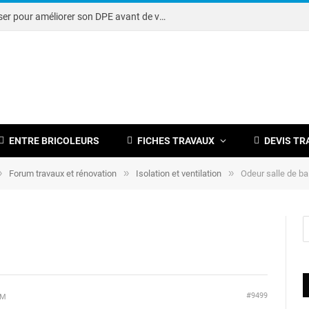
Note DPE : petits travaux à réaliser pour améliorer son DPE avant de vendre
ENTRE BRICOLEURS
FICHES TRAVAUX
DEVIS TR
»
»
»
Forum travaux et rénovation
Isolation et ventilation
Odeur salle de ba
#9499
PM