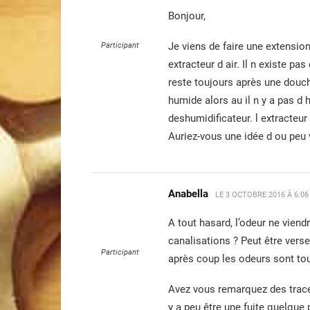
Bonjour,
Je viens de faire une extension 
Participant
extracteur d air. Il n existe pas
reste toujours après une douch
humide alors au il n y a pas d 
deshumidificateur. l extracteur 
Auriez-vous une idée d ou peu 
Anabella
LE
3 OCTOBRE 2016 À 6:0
A tout hasard, l’odeur ne vien
canalisations ? Peut être verser
Participant
après coup les odeurs sont to
Avez vous remarquez des traces 
y a peu être une fuite quelque 