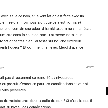
avec salle de bain, et la ventilation est faite avec un
 d entrée d air ( on nous a dit que cela est normale). Il
e le lendemain une odeur d humidité,comme si l air était
humidité dans la salle de bain. J ai meme installe un
fonctionne très bien j ai testé sur bouche extérieur.
venir l odeur ? Et comment l enlever. Merci d avance
#9507
6 AM
drait pas directement de remonté au niveau des
 du produit d’entretien pour les canalisations et voir si
ujours présentes.
de moisissures dans la salle de bain ? Si c’est le cas, il
part au niveau des canalisations.