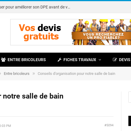
Note DPE : petits travaux à réaliser pour améliorer son DPE avant de vendre
ENTRE BRICOLEURS
FICHES TRAVAUX
DEVIS
»
»
Entre bricoleurs
Conseils d’organisation pour notre salle de bain
 notre salle de bain
#5094
0:03 PM