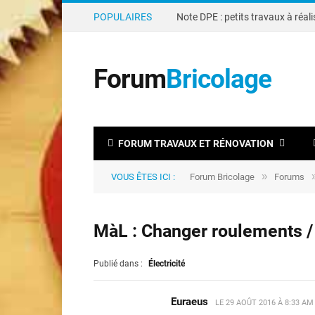
POPULAIRES
Forum
Bricolage
FORUM TRAVAUX ET RÉNOVATION
»
VOUS ÊTES ICI :
Forum Bricolage
Forums
MàL : Changer roulements /
Publié dans :
Électricité
Euraeus
LE
29 AOÛT 2016 À 8:33 AM