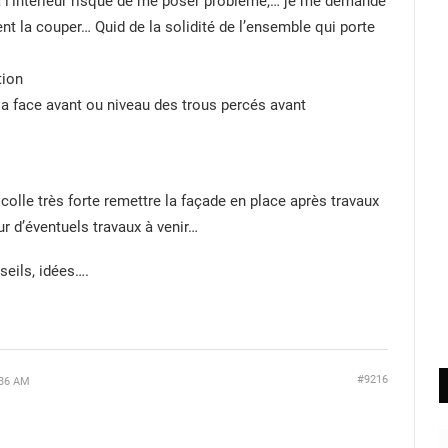
à l’intérieur risque de me poser problème,… je me demande
nt la couper… Quid de la solidité de l’ensemble qui porte
tion
la face avant ou niveau des trous percés avant
 colle très forte remettre la façade en place après travaux
r d’éventuels travaux à venir…
seils, idées….
#9216
:36 AM