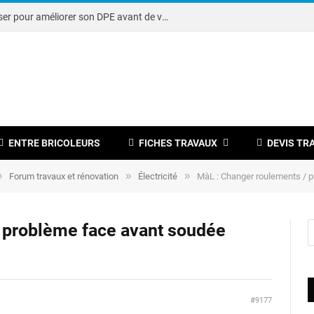
Note DPE : petits travaux à réaliser pour améliorer son DPE avant de vendre
ENTRE BRICOLEURS
FICHES TRAVAUX
DEVIS TR
»
»
»
Forum travaux et rénovation
Électricité
MàL : Changer roulements / 
 problème face avant soudée
#9177