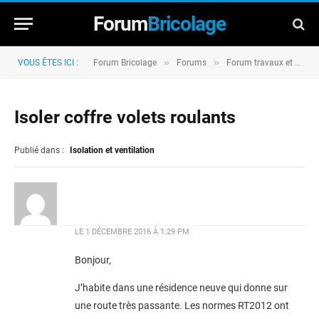
Forum
Bricolage
»
»
VOUS ÊTES ICI :
Forum Bricolage
Forums
Forum travaux et rénovation
Isoler coffre volets roulants
Publié dans :
Isolation et ventilation
LE
1 DÉCEMBRE 2016 À 1:29 PM
Bonjour,
J’habite dans une résidence neuve qui donne sur
une route très passante. Les normes RT2012 ont