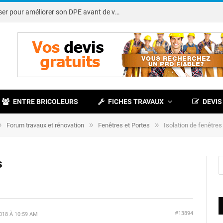
Note DPE : petits travaux à réaliser pour améliorer son DPE avant de vendre
ENTRE BRICOLEURS
FICHES TRAVAUX
DEVIS
»
»
»
Forum travaux et rénovation
Fenêtres et Portes
Isolation de fenêtres
s
#13894
18 À 10:59 AM