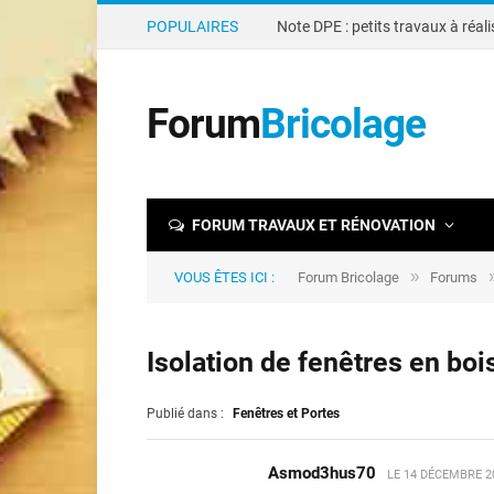
POPULAIRES
Forum
Bricolage
FORUM TRAVAUX ET RÉNOVATION
»
VOUS ÊTES ICI :
Forum Bricolage
Forums
Isolation de fenêtres en boi
Publié dans :
Fenêtres et Portes
Asmod3hus70
LE
14 DÉCEMBRE 20