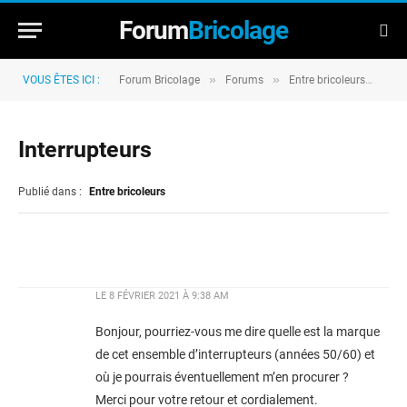
Forum
Bricolage
»
»
»
VOUS ÊTES ICI :
Forum Bricolage
Forums
Entre bricoleurs
Int
Interrupteurs
Publié dans :
Entre bricoleurs
LE
8 FÉVRIER 2021 À 9:38 AM
Bonjour, pourriez-vous me dire quelle est la marque
de cet ensemble d’interrupteurs (années 50/60) et
où je pourrais éventuellement m’en procurer ?
Merci pour votre retour et cordialement.