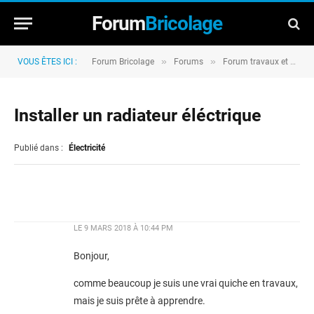
Forum
Bricolage
»
»
VOUS ÊTES ICI :
Forum Bricolage
Forums
Forum travaux et rénovation
Installer un radiateur éléctrique
Publié dans :
Électricité
LE
9 MARS 2018 À 10:44 PM
Bonjour,
comme beaucoup je suis une vrai quiche en travaux,
mais je suis prête à apprendre.