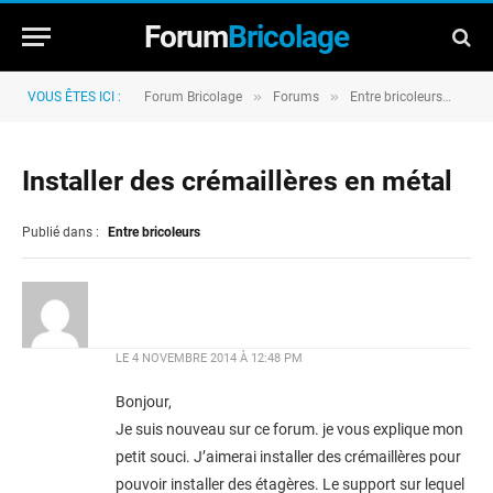
Forum
Bricolage
»
»
»
VOUS ÊTES ICI :
Forum Bricolage
Forums
Entre bricoleurs
Ins
Installer des crémaillères en métal
Publié dans :
Entre bricoleurs
LE
4 NOVEMBRE 2014 À 12:48 PM
Bonjour,
Je suis nouveau sur ce forum. je vous explique mon
petit souci. J’aimerai installer des crémaillères pour
pouvoir installer des étagères. Le support sur lequel