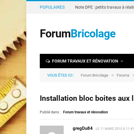
POPULAIRES
Forum
Bricolage
FORUM TRAVAUX ET RÉNOVATION
»
VOUS ÊTES ICI :
Forum Bricolage
Forums
Installation bloc boites aux 
Publié dans :
Forum travaux et rénovation
gregDu84
LE
11 MARS 2015 À 11:4