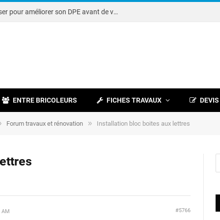
Note DPE : petits travaux à réaliser pour améliorer son DPE avant de vendre
ENTRE BRICOLEURS
FICHES TRAVAUX
DEVIS
»
»
Forum travaux et rénovation
Installation bloc boites aux lettres
lettres
#5766
1 AM