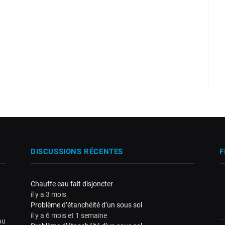
DISCUSSIONS RÉCENTES
F
Chauffe eau fait disjoncter
il y a 3 mois
Problème d’étanchéité d’un sous sol
il y a 6 mois et 1 semaine
au