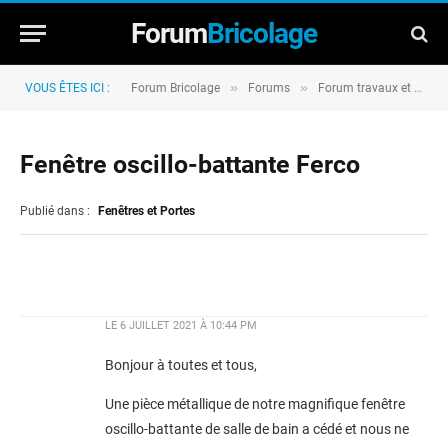
Forum
Bricolage
»
»
VOUS ÊTES ICI :
Forum Bricolage
Forums
Forum travaux et rénovation
Fenêtre oscillo-battante Ferco
Publié dans :
Fenêtres et Portes
LE
6 JUILLET 2021 À 10:44 PM
Bonjour à toutes et tous,
Une pièce métallique de notre magnifique fenêtre
oscillo-battante de salle de bain a cédé et nous ne