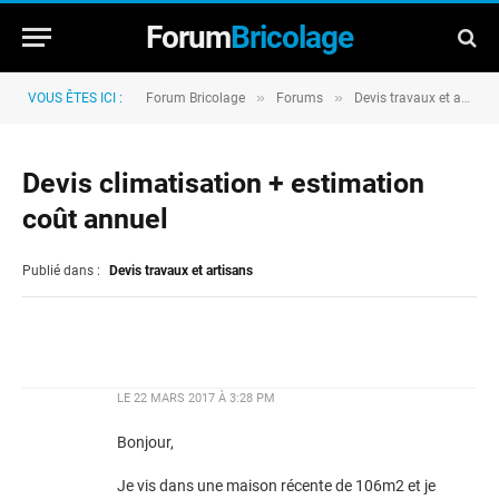
Forum
Bricolage
»
»
VOUS ÊTES ICI :
Forum Bricolage
Forums
Devis travaux et artisans
Devis climatisation + estimation
coût annuel
Publié dans :
Devis travaux et artisans
LE
22 MARS 2017 À 3:28 PM
Bonjour,
Je vis dans une maison récente de 106m2 et je