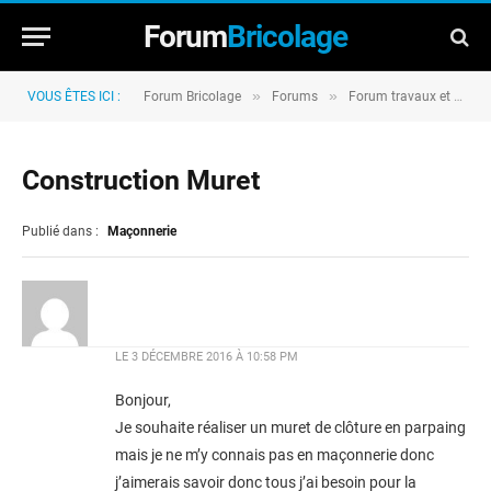
Forum
Bricolage
»
»
VOUS ÊTES ICI :
Forum Bricolage
Forums
Forum travaux et rénovation
Construction Muret
Publié dans :
Maçonnerie
LE
3 DÉCEMBRE 2016 À 10:58 PM
Bonjour,
Je souhaite réaliser un muret de clôture en parpaing
mais je ne m’y connais pas en maçonnerie donc
j’aimerais savoir donc tous j’ai besoin pour la