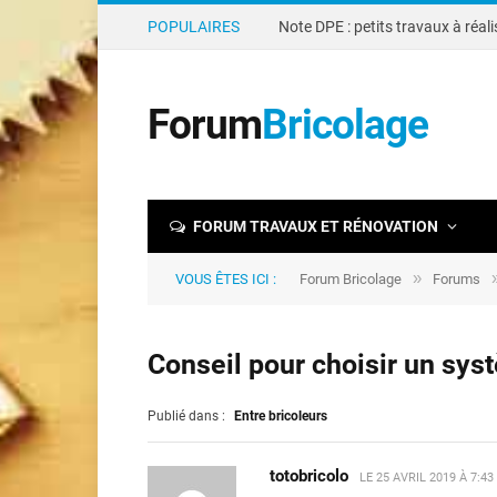
POPULAIRES
Forum
Bricolage
FORUM TRAVAUX ET RÉNOVATION
»
VOUS ÊTES ICI :
Forum Bricolage
Forums
Conseil pour choisir un sys
Publié dans :
Entre bricoleurs
totobricolo
LE
25 AVRIL 2019 À 7:4