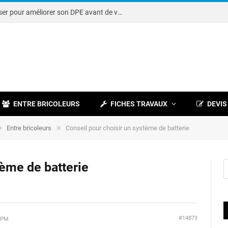
Note DPE : petits travaux à réaliser pour améliorer son DPE avant de vendre
ENTRE BRICOLEURS
FICHES TRAVAUX
DEVIS
»
»
Entre bricoleurs
Conseil pour choisir un système de batterie
tème de batterie
#14873
3 PM